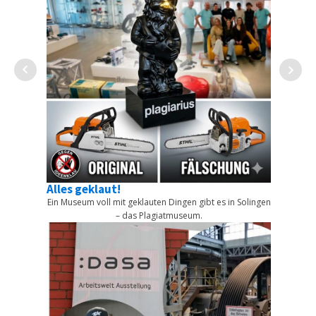
sprachen-
 mehr
Alles geklaut!
€ kostet.
Ein Museum voll mit geklauten Dingen gibt es in Solingen
power 
– das Plagiatmuseum.
Die al
möcht