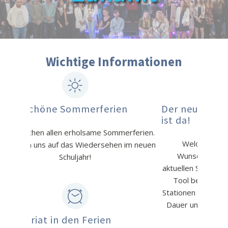
Wichtige Informationen
Der neue Bildungsgang-Navigator
ist da!
ferien.
Welcher Weg führt dich zu deinem
im neuen
Wunschabschluss? Gib einfach deinen
aktuellen Stand und dein Ziel ein. Unser neues
Tool berechnet dir sofort die optimalen
Stationen an unserem Berufskolleg – inklusive
Dauer und allen wichtigen Infos. Jetzt direkt
ausprobieren!