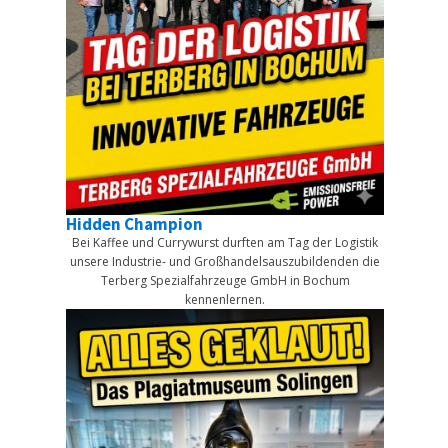
Hidden Champion
t am Tag
Bei Kaffee und Currywurst durften am Tag der Logistik
unsere Industrie- und Großhandelsauszubildenden die
Showt
Terberg Spezialfahrzeuge GmbH in Bochum
kennenlernen.
PA, FOH
Vor