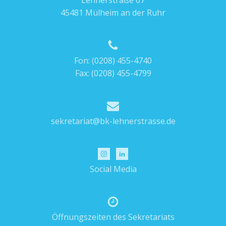
Lehnerstraße 67
Certificate‘ (KIC) in Irland.
45481 Mülheim an der Ruhr
Nähere Informationen finden Sie im Bereich
Zusatzqualifikationen
auf unserer
Homepage.
Fon:
(0208) 455-4740
Fax: (0208) 455-4799
sekretariat@bk-lehnerstrasse.de
Social Media
Öffnungszeiten des Sekretariats