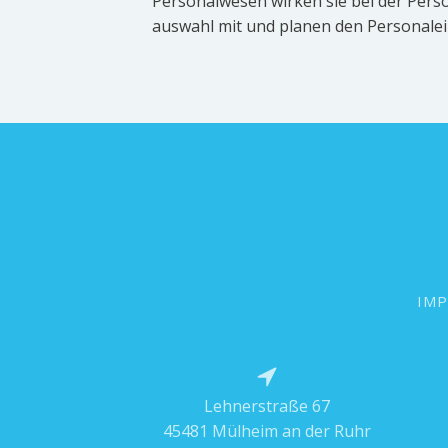
Personalwesen wirken sie bei der Pers
auswahl mit und planen den Personalei
IM
Lehnerstraße 67
45481 Mülheim an der Ruhr