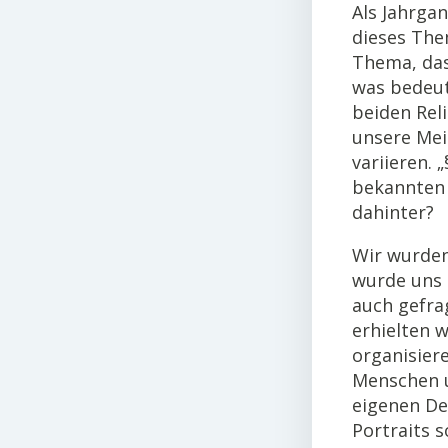
Als Jahrga
dieses The
Thema, das
was bedeut
beiden Rel
unsere Mei
variieren.
bekannten 
dahinter?
Wir wurden
wurde uns 
auch gefra
erhielten 
organisier
Menschen u
eigenen De
Portraits s