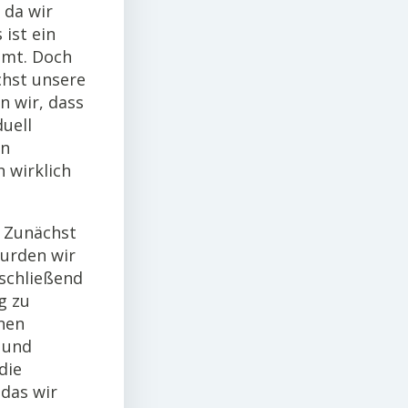
 da wir
ist ein
mmt. Doch
chst unsere
n wir, dass
uell
en
 wirklich
. Zunächst
wurden wir
nschließend
g zu
nen
 und
die
 das wir