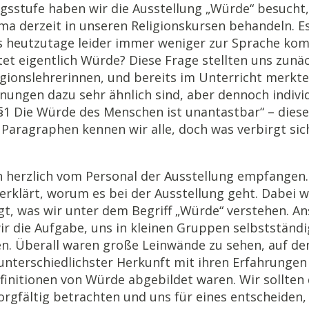
ngsstufe haben wir die Ausstellung „Würde“ besucht,
ma derzeit in unseren Religionskursen behandeln. Es 
 heutzutage leider immer weniger zur Sprache ko
et eigentlich Würde? Diese Frage stellten uns zunä
igionslehrerinnen, und bereits im Unterricht merkte
nungen dazu sehr ähnlich sind, aber dennoch individ
 „§1 Die Würde des Menschen ist unantastbar“ – dies
Paragraphen kennen wir alle, doch was verbirgt sich
 herzlich vom Personal der Ausstellung empfangen
erklärt, worum es bei der Ausstellung geht. Dabei 
gt, was wir unter dem Begriff „Würde“ verstehen. A
wir die Aufgabe, uns in kleinen Gruppen selbstständi
en. Überall waren große Leinwände zu sehen, auf de
nterschiedlichster Herkunft mit ihren Erfahrungen
finitionen von Würde abgebildet waren. Wir sollten 
orgfältig betrachten und uns für eines entscheiden,