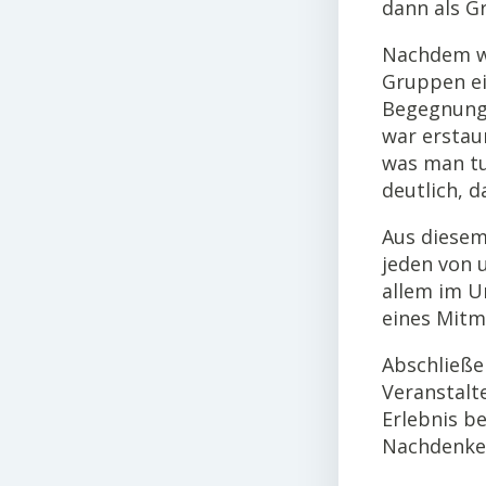
dann als G
Nachdem wi
Gruppen ei
Begegnunge
war erstau
was man tu
deutlich, d
Aus diesem
jeden von 
allem im U
eines Mitm
Abschließe
Veranstalt
Erlebnis b
Nachdenken