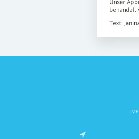
Unser Appe
behandelt 
Text: Jani
IM