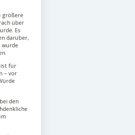
i größere
rach über
urde. Es
en darüber,
i wurde
en.
ist für
n – vor
 Würde
bei den
chdenkliche
zum