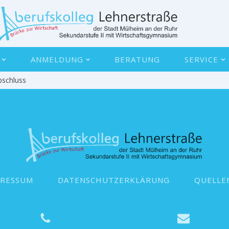
ANMELDUNG
BERATUNG
SERVICE
bschluss
PRESSUM
DATENSCHUTZERKLÄRUNG
QUELLE