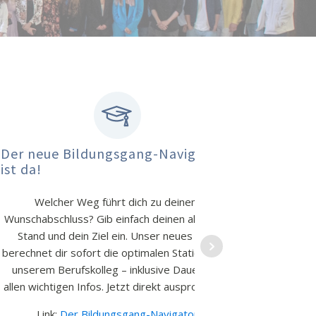
ung der Sporthalle
rstraße beginnt
ehr Informationen finden Sie
hier
.