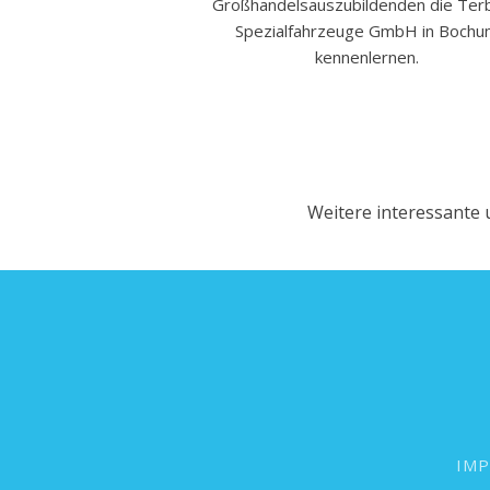
ein Ziel ein. Unser neues
Großhandelsauszubildenden die Ter
 sofort die optimalen
Spezialfahrzeuge GmbH in Boch
Berufskolleg – inklusive
kennenlernen.
igen Infos. Jetzt direkt
obieren!
Weitere interessante 
IM