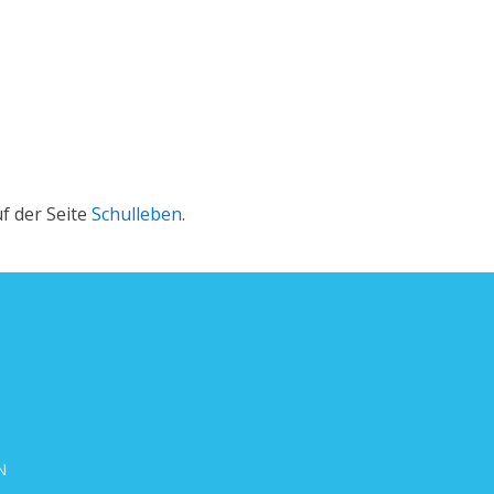
f der Seite
Schulleben
.
N