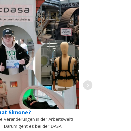
Info-Abend und A
hat Simone?
Sie wollen im kommen
le Veränderungen in der Arbeitswelt!
Schulabschluss be
Darum geht es bei der DASA.