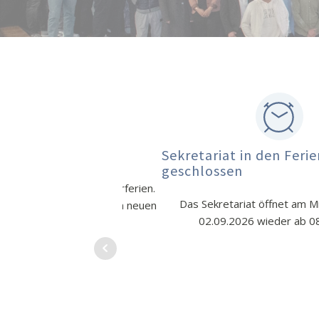
erufsschule
Der neue Bildungsgang-Navi
ist da!
n und Schultage für
Welcher Weg führt dich zu dein
d Berufsschüler in der
Wunschabschluss? Gib einfach deinen a
g - finden Sie
hier
!
Stand und dein Ziel ein. Unser neue
berechnet dir sofort die optimalen Sta
unserem Berufskolleg – inklusive Da
allen wichtigen Infos. Jetzt direkt ausp
Link:
Der Bildungsgang-Navigat