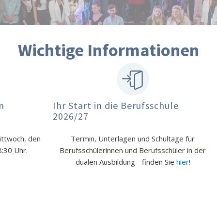
Wichtige Informationen
gator
Anmeldung
Sanier
Lehne
Du interessierst dich für einen Schulabschluss
em
M
auf unserer Schule?
ktuellen
Die Anmeldung für das Schuljahr 2026/27 ist
s Tool
ab sofort online geschaltet.
tionen an
uer und
Welcher Bildungsgang ist der Richtige? Frage
robieren!
den
Bildungsgang-Navigator
!
or